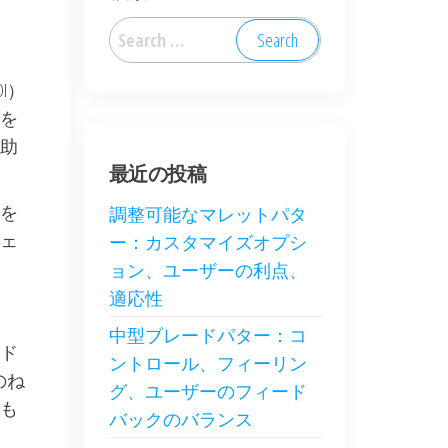
Search
for:
I）
を
助
最近の投稿
を
調整可能なマレットパタ
ェ
ー：カスタマイズオプシ
ョン、ユーザーの利点、
適応性
中型ブレードパター：コ
ド
ントロール、フィーリン
のね
グ、ユーザーのフィード
も
バックのバランス