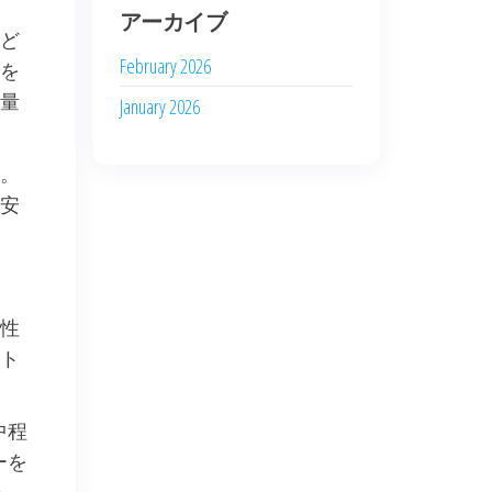
アーカイブ
ど
February 2026
を
量
January 2026
。
安
性
ト
中程
ーを