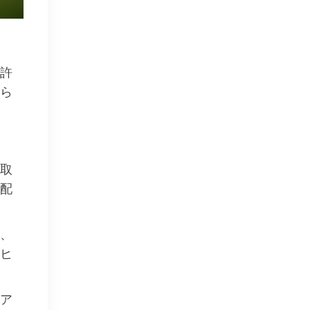
許
ら
取
配
、
ヒ
ア