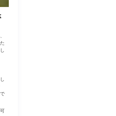
さ
、
た
し
し
で
可