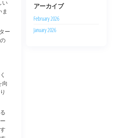
しい
アーカイブ
いま
February 2026
January 2026
パター
の
く
を向
り
る
ー
す
す