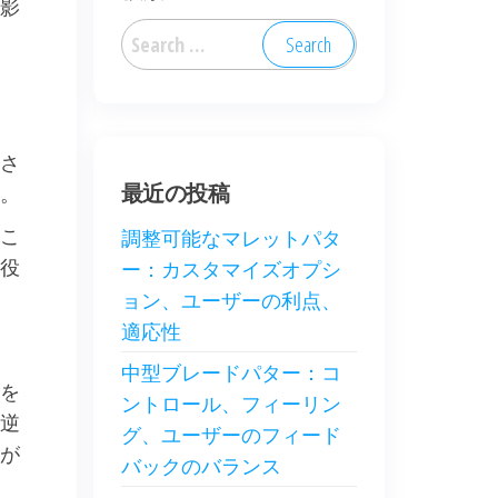
影
Search
for:
さ
最近の投稿
。
こ
調整可能なマレットパタ
役
ー：カスタマイズオプシ
ョン、ユーザーの利点、
適応性
中型ブレードパター：コ
を
ントロール、フィーリン
逆
グ、ユーザーのフィード
が
バックのバランス