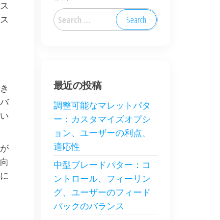
ス
Search
ス
for:
最近の投稿
き
バ
調整可能なマレットパタ
い
ー：カスタマイズオプシ
ョン、ユーザーの利点、
適応性
が
向
中型ブレードパター：コ
に
ントロール、フィーリン
グ、ユーザーのフィード
バックのバランス