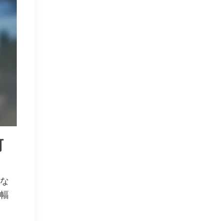
何
な
幅