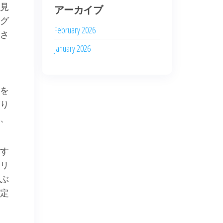
見
アーカイブ
グ
February 2026
さ
January 2026
を
り
、
す
リ
ぶ
定