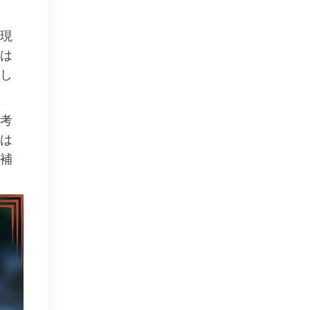
現
は
し
考
は
補