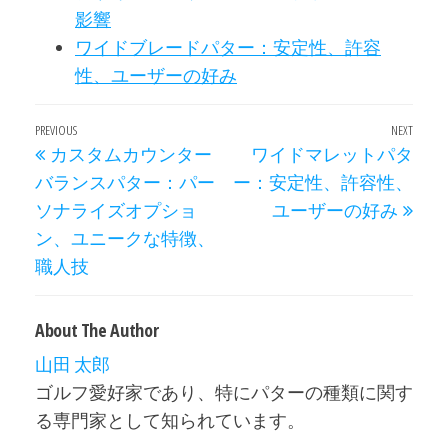
影響
ワイドブレードパター：安定性、許容
性、ユーザーの好み
Post
Previous
PREVIOUS
NEXT
Next
カスタムカウンター
ワイドマレットパタ
navigation
Post
Post
バランスパター：パー
ー：安定性、許容性、
ソナライズオプショ
ユーザーの好み
ン、ユニークな特徴、
職人技
About The Author
山田 太郎
ゴルフ愛好家であり、特にパターの種類に関す
る専門家として知られています。