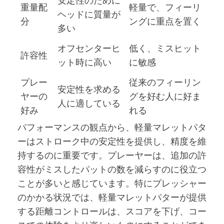
安定性のために
重量配
軽量で、フィーリ
ヘッドに質量が
分
ングに重点を置く
多い
オフセンターヒ
低く、ミスヒット
許容性
ット時に高い
に敏感
プレー
従来のフィーリン
安定性を求める
ヤーの
グを好む人に好ま
人に適している
好み
れる
パフォーマンスの観点から、軽量マレットパタ
ーはストローク中の安定性を提供し、精度を維
持するのに重要です。プレーヤーは、追加の許
容性がミスしたパットの数を減らすのに役立つ
ことが多いと感じています。特にプレッシャー
のかかる状況では、軽量マレットパターが提供
する距離コントロールは、スコアを下げ、コー