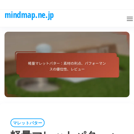
Skip
to
mindmap.ne.jp
the
content
マレットパター