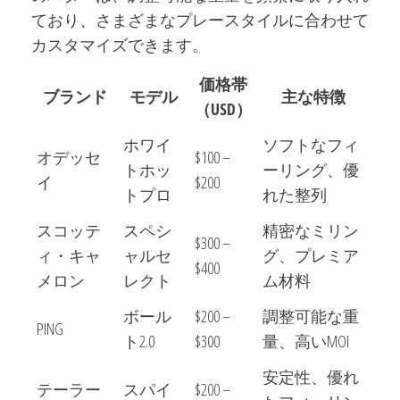
ており、さまざまなプレースタイルに合わせて
カスタマイズできます。
価格帯
ブランド
モデル
主な特徴
（USD）
ホワイ
ソフトなフィ
オデッセ
$100 –
トホッ
ーリング、優
イ
$200
トプロ
れた整列
スコッテ
スペシ
精密なミリン
$300 –
ィ・キャ
ャルセ
グ、プレミア
$400
メロン
レクト
ム材料
ボール
$200 –
調整可能な重
PING
ト2.0
$300
量、高いMOI
安定性、優れ
テーラー
スパイ
$200 –