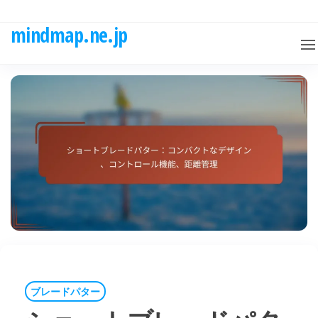
Skip
to
mindmap.ne.jp
the
content
ブレードパター