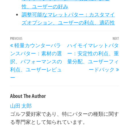
性、ユーザーの好み
調整可能なマレットパター：カスタマイ
ズオプション、ユーザーの利点、適応性
Post
Previous
PREVIOUS
NEXT
Next
軽量カウンターバラ
ハイモイマレットパタ
navigation
Post
Post
ンスパター：素材の選
ー：安定性の利点、重
択、パフォーマンスの
量分配、ユーザーフィ
利点、ユーザーレビュ
ードバック
ー
About The Author
山田 太郎
ゴルフ愛好家であり、特にパターの種類に関す
る専門家として知られています。