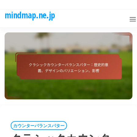
Skip
to
mindmap.ne.jp
the
content
カウンターバランスパター