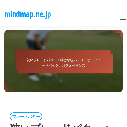
Skip
to
mindmap.ne.jp
the
content
ブレードパター