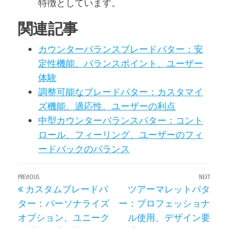
特徴としています。
関連記事
カウンターバランスブレードパター：安
定性機能、バランスポイント、ユーザー
体験
調整可能なブレードパター：カスタマイ
ズ機能、適応性、ユーザーの利点
中型カウンターバランスパター：コント
ロール、フィーリング、ユーザーのフィ
ードバックのバランス
Post
Previous
PREVIOUS
NEXT
Next
カスタムブレードパ
ツアーマレットパタ
navigation
Post
Post
ター：パーソナライズ
ー：プロフェッショナ
オプション、ユニーク
ル使用、デザイン要