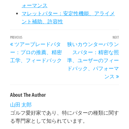
ォーマンス
マレットパター：安定性機能、アライメ
ント補助、許容性
Post
Previous
PREVIOUS
NEXT
Next
ツアーブレードパタ
狭いカウンターバラン
navigation
Post
Post
ー：プロの推薦、精密
スパター：精密な照
工学、フィードバック
準、ユーザーのフィー
ドバック、パフォーマ
ンス
About The Author
山田 太郎
ゴルフ愛好家であり、特にパターの種類に関す
る専門家として知られています。