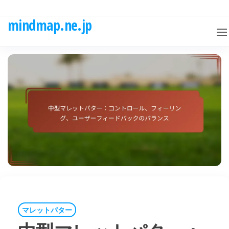
Skip
to
mindmap.ne.jp
the
content
マレットパター